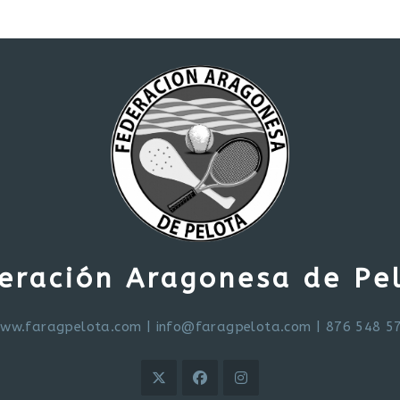
eración Aragonesa de Pe
ww.faragpelota.com
|
info@faragpelota.com
| 876 548 5