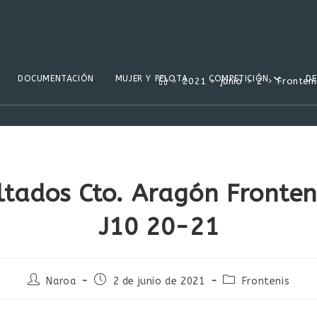
DOCUMENTACIÓN
MUJER Y PELOTA
COMPETICIÓN
D
>
2021
>
junio
>
2
>
Fronteni
ltados Cto. Aragón Fronten
J10 20-21
Autor
Publicación
Categoría
Naroa
2 de junio de 2021
Frontenis
de
de
de
la
la
la