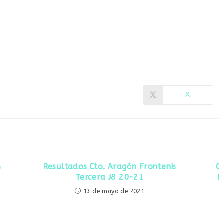
X
Se
abre
en
una
nueva
ventana
s
Resultados Cto. Aragón Frontenis
Tercera J8 20-21
13 de mayo de 2021