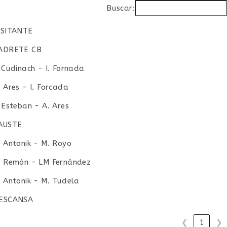
Buscar:
ISITANTE
ISITANTE
ADRETE CB
. Cudinach - I. Fornada
. Ares - I. Forcada
. Esteban - A. Ares
AUSTE
. Antonik - M. Royo
. Remón - LM Fernández
. Antonik - M. Tudela
ESCANSA
❮
1
❯