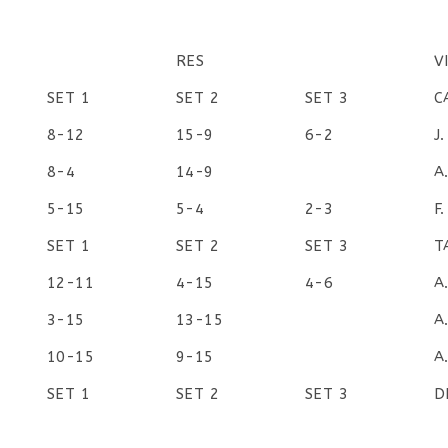
entrada:
entrada:
entrada:
RES
V
RES
V
SET 1
SET 2
SET 3
C
8-12
15-9
6-2
J
8-4
14-9
A
5-15
5-4
2-3
F
SET 1
SET 2
SET 3
T
12-11
4-15
4-6
A
3-15
13-15
A
10-15
9-15
A
SET 1
SET 2
SET 3
D