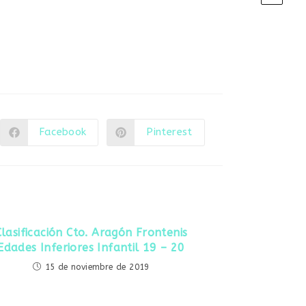
Facebook
Pinterest
Se
Se
abre
abre
en
en
una
una
nueva
nueva
ventana
ventana
Clasificación Cto. Aragón Frontenis
Edades Inferiores Infantil 19 – 20
15 de noviembre de 2019