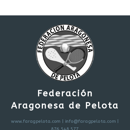
Federación
Aragonesa de Pelota
www.faragpelota.com
|
info@faragpelota.com
|
876 548 577