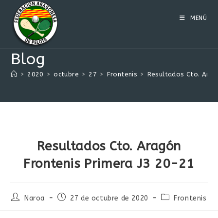
Ir
al
MENÚ
contenido
Blog
>
2020
>
octubre
>
27
>
Frontenis
>
Resultados Cto. Arag
Resultados Cto. Aragón
Frontenis Primera J3 20-21
Autor
Publicación
Categoría
Naroa
27 de octubre de 2020
Frontenis
de
de
de
la
la
la