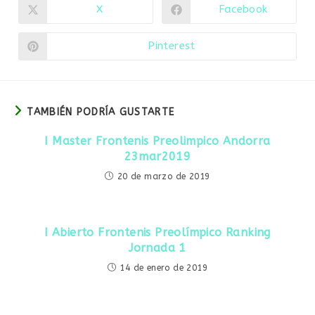
CONTENIDO
X
Facebook
Se
Se
abre
abre
en
en
una
una
Pinterest
Se
nueva
nueva
abre
ventana
ventana
en
una
nueva
ventana
TAMBIÉN PODRÍA GUSTARTE
I Master Frontenis Preolimpico Andorra
23mar2019
20 de marzo de 2019
I Abierto Frontenis Preolímpico Ranking
Jornada 1
14 de enero de 2019