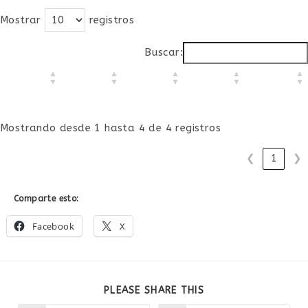
entrada:
entrada:
entrada:
Mostrar
registros
Buscar:
Mostrando desde 1 hasta 4 de 4 registros
❮
1
❯
Comparte esto:
Facebook
X
COMPARTIR
PLEASE SHARE THIS
ESTE