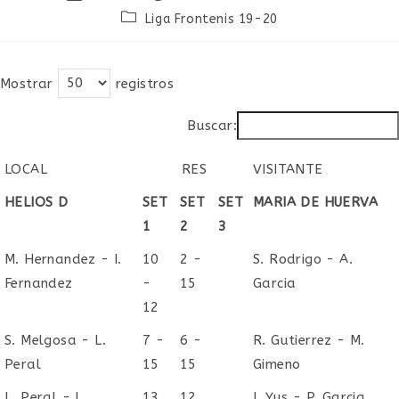
de
de
Categoría
Liga Frontenis 19-20
la
la
de
entrada:
entrada:
la
entrada:
Mostrar
registros
Buscar:
LOCAL
RES
VISITANTE
LOCAL
RES
VISITANTE
HELIOS D
SET
SET
SET
MARIA DE HUERVA
1
2
3
M. Hernandez - I.
10
2 -
S. Rodrigo - A.
Fernandez
-
15
Garcia
12
S. Melgosa - L.
7 -
6 -
R. Gutierrez - M.
Peral
15
15
Gimeno
L. Peral - I.
13
12
I. Yus - P. Garcia