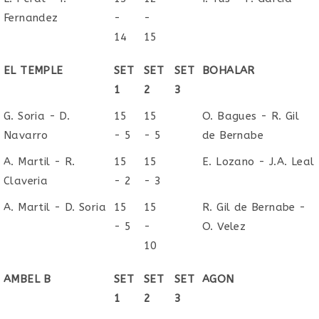
Fernandez
-
-
14
15
EL TEMPLE
SET
SET
SET
BOHALAR
1
2
3
G. Soria - D.
15
15
O. Bagues - R. Gil
Navarro
- 5
- 5
de Bernabe
A. Martil - R.
15
15
E. Lozano - J.A. Leal
Claveria
- 2
- 3
A. Martil - D. Soria
15
15
R. Gil de Bernabe -
- 5
-
O. Velez
10
AMBEL B
SET
SET
SET
AGON
1
2
3