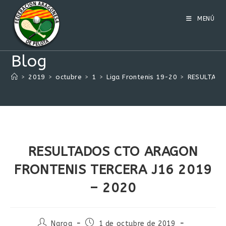
Ir
al
MENÚ
contenido
Blog
>
2019
>
octubre
>
1
>
Liga Frontenis 19-20
>
RESULTADO
RESULTADOS CTO ARAGON
FRONTENIS TERCERA J16 2019
– 2020
Autor
Publicación
Naroa
1 de octubre de 2019