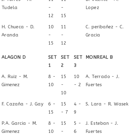
Tudela
-
-
Lopez
12
15
H. Chueca - D.
10
11
C. peribañez - C.
Aranda
-
-
Gracia
15
12
ALAGON D
SET
SET
SET
MONREAL B
1
2
3
A. Ruiz - M.
8 -
15
10
A. Terrado - J.
Gimenez
10
-
- 2
Fuertes
10
F. Cazaña - J. Gay
6 -
15
4 -
S. Lara - R. Wasek
15
- 7
9
P.A. Garcia - M.
8 -
15
5 -
J. Esteban - J.
Gimenez
10
-
6
Fuertes