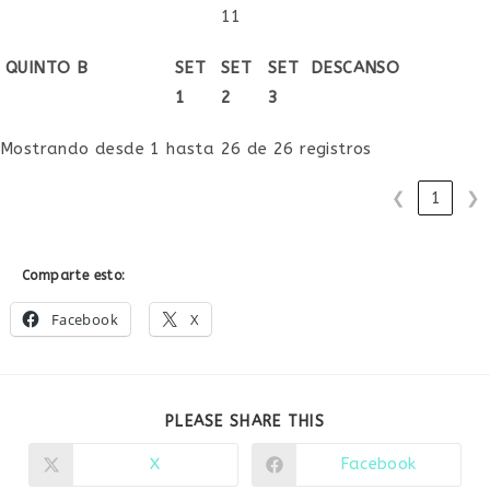
11
QUINTO B
SET
SET
SET
DESCANSO
1
2
3
Mostrando desde 1 hasta 26 de 26 registros
❮
1
❯
Comparte esto:
Facebook
X
COMPARTIR
PLEASE SHARE THIS
ESTE
CONTENIDO
X
Facebook
Se
Se
abre
abre