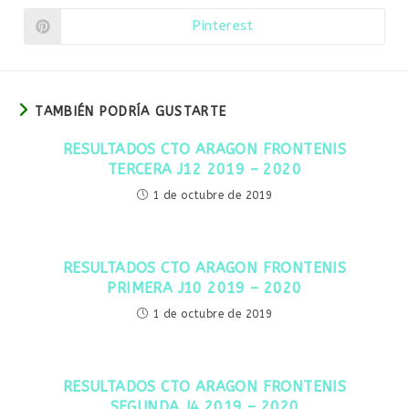
en
en
una
una
Pinterest
Se
nueva
nueva
abre
ventana
ventana
en
una
nueva
ventana
TAMBIÉN PODRÍA GUSTARTE
RESULTADOS CTO ARAGON FRONTENIS
TERCERA J12 2019 – 2020
1 de octubre de 2019
RESULTADOS CTO ARAGON FRONTENIS
PRIMERA J10 2019 – 2020
1 de octubre de 2019
RESULTADOS CTO ARAGON FRONTENIS
SEGUNDA J4 2019 – 2020