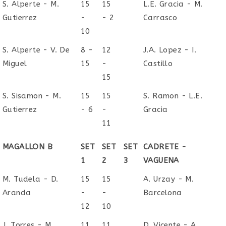
S. Alperte - M.
15
15
L.E. Gracia - M.
Gutierrez
-
- 2
Carrasco
10
S. Alperte - V. De
8 -
12
J.A. Lopez - I.
Miguel
15
-
Castillo
15
S. Sisamon - M.
15
15
S. Ramon - L.E.
Gutierrez
- 6
-
Gracia
11
MAGALLON B
SET
SET
SET
CADRETE -
1
2
3
VAGUENA
M. Tudela - D.
15
15
A. Urzay - M.
Aranda
-
-
Barcelona
12
10
J. Torres - M.
11
11
D. Vicente - A.