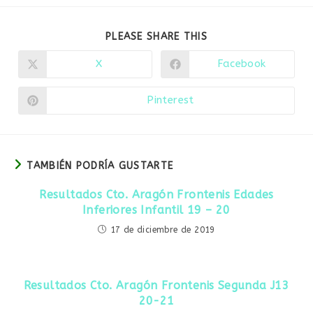
COMPARTIR
PLEASE SHARE THIS
ESTE
CONTENIDO
X
Facebook
Se
Se
abre
abre
en
en
una
una
Pinterest
Se
nueva
nueva
abre
ventana
ventana
en
una
nueva
ventana
TAMBIÉN PODRÍA GUSTARTE
Resultados Cto. Aragón Frontenis Edades
Inferiores Infantil 19 – 20
17 de diciembre de 2019
Resultados Cto. Aragón Frontenis Segunda J13
20-21