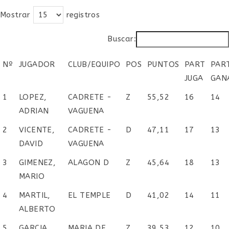
entrada:
entrada:
entrada:
Mostrar
registros
Buscar:
Nº
JUGADOR
CLUB/EQUIPO
POS
PUNTOS
PART
PAR
JUGA
GAN
Nº
JUGADOR
CLUB/EQUIPO
POS
PUNTOS
PART
PAR
1
LOPEZ,
CADRETE -
Z
55,52
16
14
JUGA
GAN
ADRIAN
VAGUENA
2
VICENTE,
CADRETE -
D
47,11
17
13
DAVID
VAGUENA
3
GIMENEZ,
ALAGON D
Z
45,64
18
13
MARIO
4
MARTIL,
EL TEMPLE
D
41,02
14
11
ALBERTO
5
GARCIA,
MARIA DE
Z
39,53
12
10