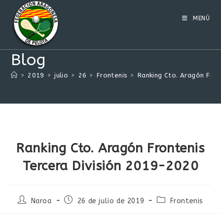
Ir
al
MENÚ
contenido
Blog
>
2019
>
julio
>
26
>
Frontenis
>
Ranking Cto. Aragón Fron
Ranking Cto. Aragón Frontenis
Tercera División 2019-2020
Autor
Publicación
Categoría
Naroa
26 de julio de 2019
Frontenis
de
de
de
la
la
la