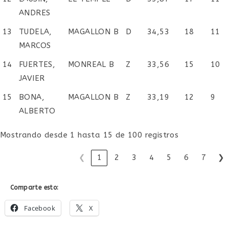
ANDRES
13
TUDELA,
MAGALLON B
D
34,53
18
11
MARCOS
14
FUERTES,
MONREAL B
Z
33,56
15
10
JAVIER
15
BONA,
MAGALLON B
Z
33,19
12
9
ALBERTO
Mostrando desde 1 hasta 15 de 100 registros
❮
1
2
3
4
5
6
7
❯
Comparte esto:
Facebook
X