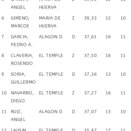
ANGEL
HUERVA
6
GIMENO,
MARIA DE
Z
39,33
12
10
MARCOS
HUERVA
7
GARCIA,
ALAGON D
D
37,61
16
11
PEDRO A.
8
CLAVERIA,
EL TEMPLE
Z
37,50
16
11
ROSENDO
9
SORIA,
EL TEMPLE
D
37,36
13
10
GUILLERMO
10
NAVARRO,
EL TEMPLE
Z
37,27
16
11
DIEGO
11
RUIZ,
ALAGON D
D
37,07
13
10
ANGEL
12
LAUSIN,
EL TEMPLE
D
35,87
17
11