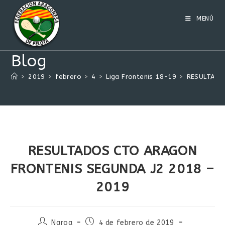
Ir
al
MENÚ
contenido
Blog
>
2019
>
febrero
>
4
>
Liga Frontenis 18-19
>
RESULTADO
RESULTADOS CTO ARAGON
FRONTENIS SEGUNDA J2 2018 –
2019
Autor
Publicación
Naroa
4 de febrero de 2019