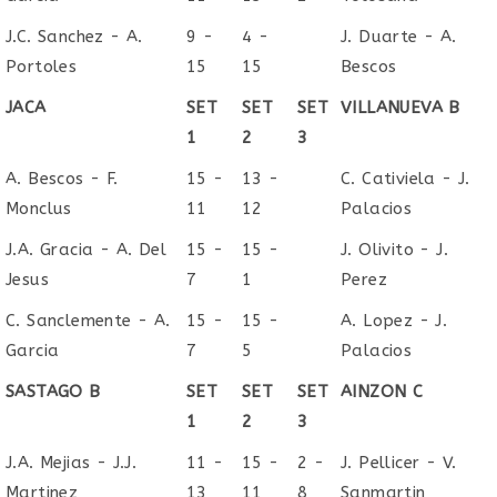
J.C. Sanchez - A.
9 -
4 -
J. Duarte - A.
Portoles
15
15
Bescos
JACA
SET
SET
SET
VILLANUEVA B
1
2
3
A. Bescos - F.
15 -
13 -
C. Cativiela - J.
Monclus
11
12
Palacios
J.A. Gracia - A. Del
15 -
15 -
J. Olivito - J.
Jesus
7
1
Perez
C. Sanclemente - A.
15 -
15 -
A. Lopez - J.
Garcia
7
5
Palacios
SASTAGO B
SET
SET
SET
AINZON C
1
2
3
J.A. Mejias - J.J.
11 -
15 -
2 -
J. Pellicer - V.
Martinez
13
11
8
Sanmartin