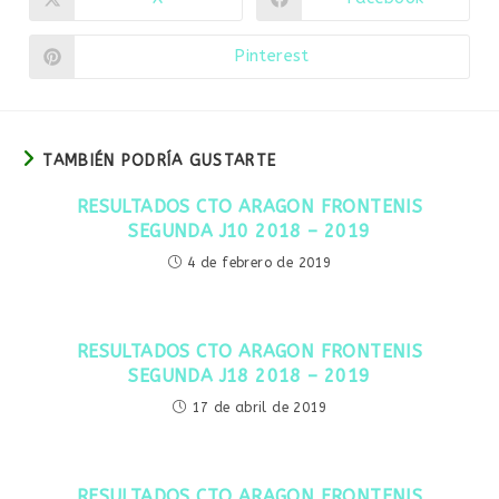
Se
Se
abre
abre
en
en
una
una
Pinterest
Se
nueva
nueva
abre
ventana
ventana
en
una
nueva
ventana
TAMBIÉN PODRÍA GUSTARTE
RESULTADOS CTO ARAGON FRONTENIS
SEGUNDA J10 2018 – 2019
4 de febrero de 2019
RESULTADOS CTO ARAGON FRONTENIS
SEGUNDA J18 2018 – 2019
17 de abril de 2019
RESULTADOS CTO ARAGON FRONTENIS