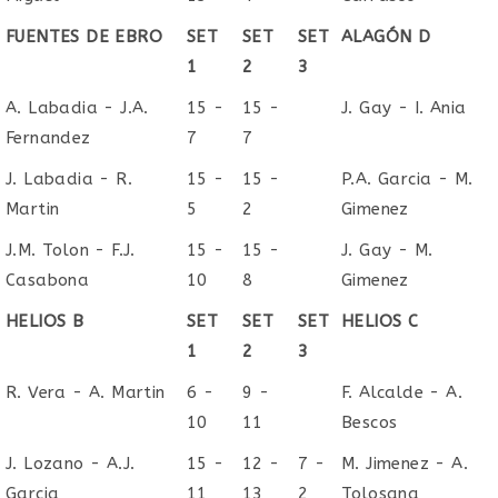
FUENTES DE EBRO
SET
SET
SET
ALAGÓN D
1
2
3
A. Labadia - J.A.
15 -
15 -
J. Gay - I. Ania
Fernandez
7
7
J. Labadia - R.
15 -
15 -
P.A. Garcia - M.
Martin
5
2
Gimenez
J.M. Tolon - F.J.
15 -
15 -
J. Gay - M.
Casabona
10
8
Gimenez
HELIOS B
SET
SET
SET
HELIOS C
1
2
3
R. Vera - A. Martin
6 -
9 -
F. Alcalde - A.
10
11
Bescos
J. Lozano - A.J.
15 -
12 -
7 -
M. Jimenez - A.
Garcia
11
13
2
Tolosana