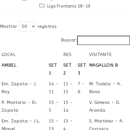
de
de
Categoría
Liga Frontenis 18-19
la
la
de
entrada:
entrada:
la
entrada:
Mostrar
registros
Buscar:
LOCAL
RES
VISITANTE
LOCAL
RES
VISITANTE
AMBEL
SET
SET
SET
MAGALLON B
1
2
3
Em. Zapata - J.
14 -
11 -
7 -
M. Tudela - A.
Roy
11
15
6
Bona
P. Montorio - Er.
15 -
15 -
V. Gimeno - D.
Zapata
5
14
Aranda
Em. Zapata - J.L.
15 -
15 -
S. Martinez - A.
Miguel
13
4
Carrasco