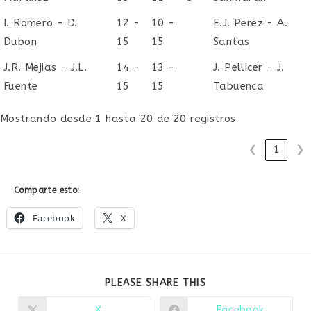
I. Romero - D.
12 -
10 -
E.J. Perez - A.
Dubon
15
15
Santas
J.R. Mejias - J.L.
14 -
13 -
J. Pellicer - J.
Fuente
15
15
Tabuenca
Mostrando desde 1 hasta 20 de 20 registros
❮
1
❯
Comparte esto:
Facebook
X
COMPARTIR
PLEASE SHARE THIS
ESTE
CONTENIDO
X
Facebook