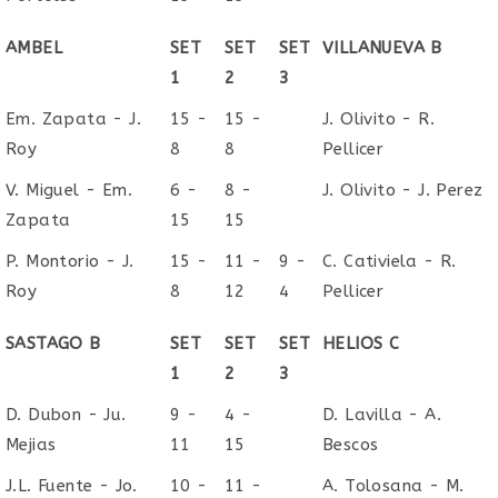
AMBEL
SET
SET
SET
VILLANUEVA B
1
2
3
Em. Zapata - J.
15 -
15 -
J. Olivito - R.
Roy
8
8
Pellicer
V. Miguel - Em.
6 -
8 -
J. Olivito - J. Perez
Zapata
15
15
P. Montorio - J.
15 -
11 -
9 -
C. Cativiela - R.
Roy
8
12
4
Pellicer
SASTAGO B
SET
SET
SET
HELIOS C
1
2
3
D. Dubon - Ju.
9 -
4 -
D. Lavilla - A.
Mejias
11
15
Bescos
J.L. Fuente - Jo.
10 -
11 -
A. Tolosana - M.