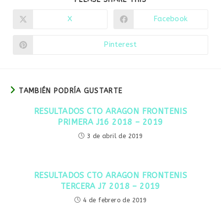
ESTE
CONTENIDO
X
Facebook
Se
Se
abre
abre
en
en
una
una
Pinterest
Se
nueva
nueva
abre
ventana
ventana
en
una
nueva
ventana
TAMBIÉN PODRÍA GUSTARTE
RESULTADOS CTO ARAGON FRONTENIS
PRIMERA J16 2018 – 2019
3 de abril de 2019
RESULTADOS CTO ARAGON FRONTENIS
TERCERA J7 2018 – 2019
4 de febrero de 2019