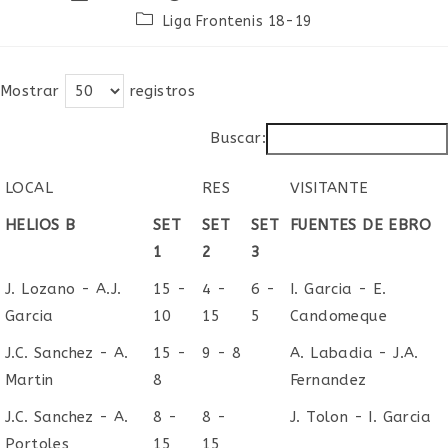
de
de
Categoría
Liga Frontenis 18-19
la
la
de
entrada:
entrada:
la
entrada:
Mostrar
registros
Buscar:
LOCAL
RES
VISITANTE
LOCAL
RES
VISITANTE
HELIOS B
SET
SET
SET
FUENTES DE EBRO
1
2
3
J. Lozano - A.J.
15 -
4 -
6 -
I. Garcia - E.
Garcia
10
15
5
Candomeque
J.C. Sanchez - A.
15 -
9 - 8
A. Labadia - J.A.
Martin
8
Fernandez
J.C. Sanchez - A.
8 -
8 -
J. Tolon - I. Garcia
Portoles
15
15