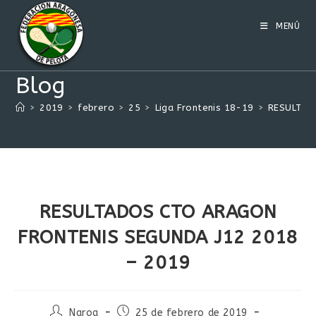
Ir
al
MENÚ
contenido
Blog
>
2019
>
febrero
>
25
>
Liga Frontenis 18-19
>
RESULTAD
RESULTADOS CTO ARAGON
FRONTENIS SEGUNDA J12 2018
– 2019
Autor
Publicación
Naroa
25 de febrero de 2019