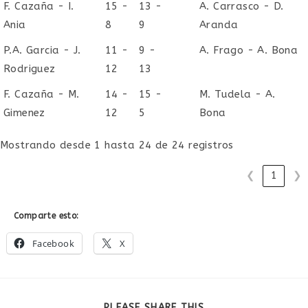
F. Cazaña - I.
15 -
13 -
A. Carrasco - D.
Ania
8
9
Aranda
P.A. Garcia - J.
11 -
9 -
A. Frago - A. Bona
Rodriguez
12
13
F. Cazaña - M.
14 -
15 -
M. Tudela - A.
Gimenez
12
5
Bona
Mostrando desde 1 hasta 24 de 24 registros
❮
1
❯
Comparte esto:
Facebook
X
COMPARTIR
PLEASE SHARE THIS