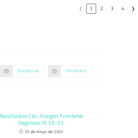
❮
1
2
3
4
❯
Facebook
Pinterest
Se
Se
abre
abre
en
en
una
una
nueva
nueva
ventana
ventana
Resultados Cto. Aragón Frontenis
Segunda J9 20-21
13 de mayo de 2021