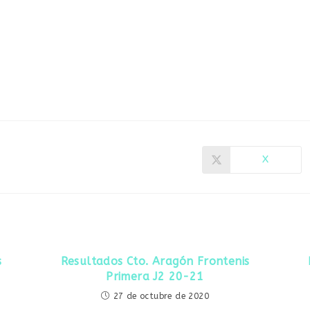
X
Se
abre
en
una
nueva
ventana
s
Resultados Cto. Aragón Frontenis
Primera J2 20-21
27 de octubre de 2020