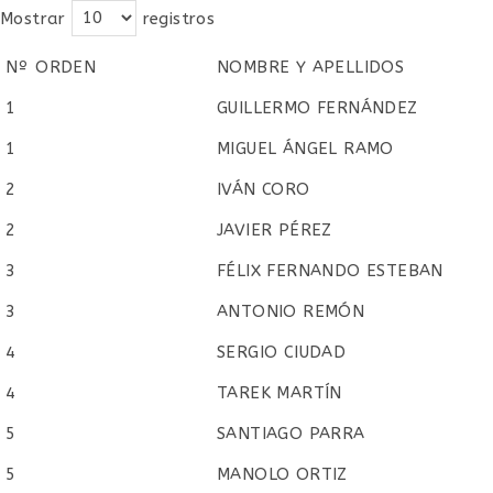
Mostrar
registros
Nº ORDEN
NOMBRE Y APELLIDOS
Nº ORDEN
NOMBRE Y APELLIDOS
1
GUILLERMO FERNÁNDEZ
1
MIGUEL ÁNGEL RAMO
2
IVÁN CORO
2
JAVIER PÉREZ
3
FÉLIX FERNANDO ESTEBAN
3
ANTONIO REMÓN
4
SERGIO CIUDAD
4
TAREK MARTÍN
5
SANTIAGO PARRA
5
MANOLO ORTIZ