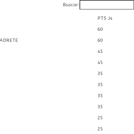
Buscar:
PTS J4
PTS J4
60
 CADRETE
60
45
45
35
35
35
35
25
25