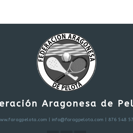
eración Aragonesa de Pe
ww.faragpelota.com
|
info@faragpelota.com
| 876 548 5