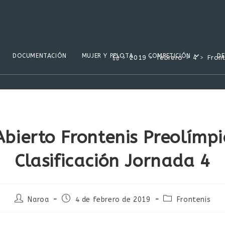
DOCUMENTACIÓN
MUJER Y PELOTA
COMPETICIÓN
D
>
2019
>
febrero
>
4
>
Front
Abierto Frontenis Preolímp
Clasificación Jornada 4
Autor
Publicación
Categoría
Naroa
4 de febrero de 2019
Frontenis
de
de
de
la
la
la