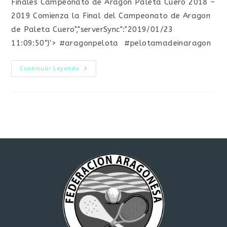
Finales Campeonato de Aragón Paleta Cuero 2018 –
entrada:
entrada:
entrada:
2019 Comienza la Final del Campeonato de Aragon
de Paleta Cuero","serverSync":"2019/01/23
11:09:50"}'> #aragonpelota #pelotamadeinaragon
Finales
Continuar Leyendo
Campeonato
De
Aragón
Paleta
Cuero
2018
–
2019