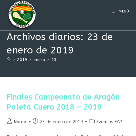
Ir
al
MENÚ
contenido
Archivos diarios: 23 de
enero de 2019
>
2019
>
enero
>
23
Finales Campeonato de Aragón
Paleta Cuero 2018 – 2019
Autor
Publicación
Categoría
Naroa
23 de enero de 2019
Eventos FAP
de
de
de
la
la
la