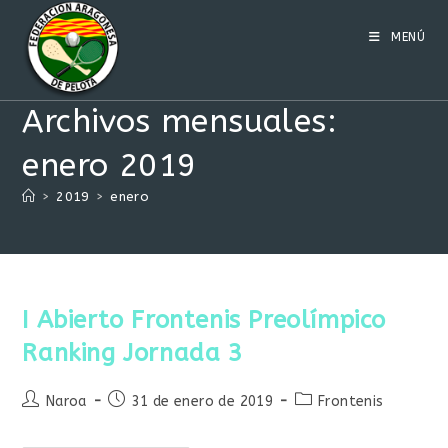
Ir
al
MENÚ
contenido
Archivos mensuales:
enero 2019
>
2019
>
enero
I Abierto Frontenis Preolímpico
Ranking Jornada 3
Autor
Publicación
Categoría
Naroa
31 de enero de 2019
Frontenis
de
de
de
la
la
la