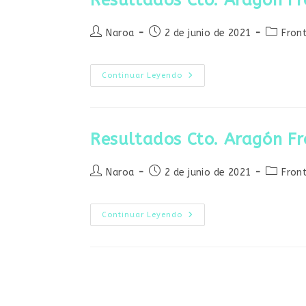
Resultados Cto. Aragón F
21
Autor
Publicación
Categorí
Naroa
2 de junio de 2021
Fron
de
de
de
la
la
la
entrada:
entrada:
entrada:
Resultados
Continuar Leyendo
Cto.
Aragón
Frontenis
Segunda
J12
20-
Resultados Cto. Aragón Fr
21
Autor
Publicación
Categorí
Naroa
2 de junio de 2021
Fron
de
de
de
la
la
la
entrada:
entrada:
entrada:
Resultados
Continuar Leyendo
Cto.
Aragón
Frontenis
Tercera
J10
20-
21