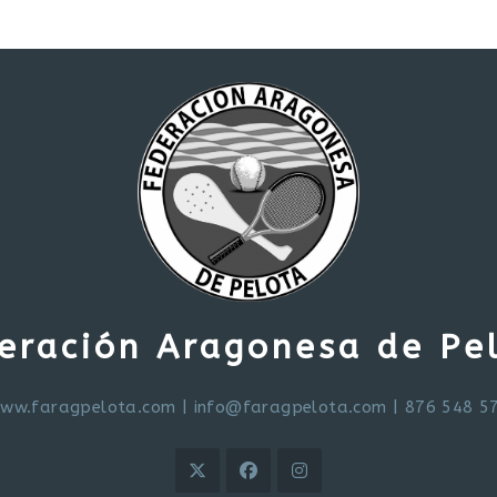
eración Aragonesa de Pe
ww.faragpelota.com
|
info@faragpelota.com
| 876 548 5