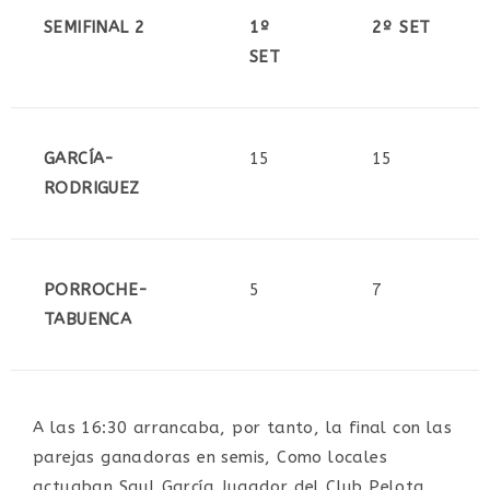
SEMIFINAL 2
1º
2º SET
SET
GARCÍA-
15
15
RODRIGUEZ
PORROCHE-
5
7
TABUENCA
A las 16:30 arrancaba, por tanto, la final con las
parejas ganadoras en semis, Como locales
actuaban Saul García Jugador del Club Pelota