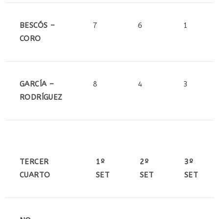
BESCÓS –
7
6
1
CORO
GARCÍA –
8
4
3
RODRÍGUEZ
TERCER
1º
2º
3º
CUARTO
SET
SET
SET