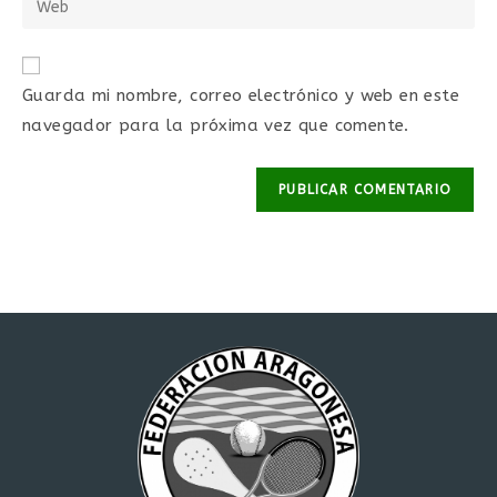
de
de
la
usuario
correo
URL
para
electrónico
de
comentar
Guarda mi nombre, correo electrónico y web en este
para
tu
comentar
navegador para la próxima vez que comente.
web
(opcional)