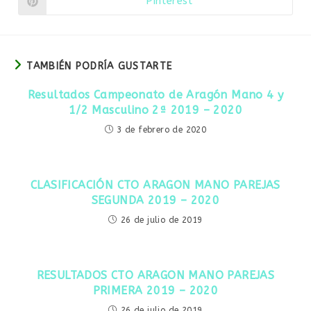
Pinterest
Se
nueva
nueva
abre
ventana
ventana
en
una
nueva
ventana
TAMBIÉN PODRÍA GUSTARTE
Resultados Campeonato de Aragón Mano 4 y
1/2 Masculino 2ª 2019 – 2020
3 de febrero de 2020
CLASIFICACIÓN CTO ARAGON MANO PAREJAS
SEGUNDA 2019 – 2020
26 de julio de 2019
RESULTADOS CTO ARAGON MANO PAREJAS
PRIMERA 2019 – 2020
26 de julio de 2019