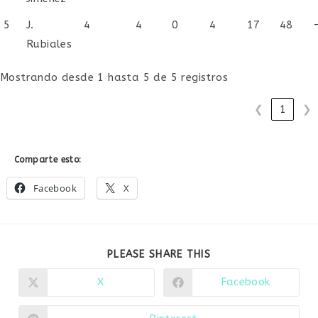
5
J.
4
4
0
4
17
48
Rubiales
Mostrando desde 1 hasta 5 de 5 registros
❮
1
❯
Comparte esto:
Facebook
X
COMPARTIR
PLEASE SHARE THIS
ESTE
CONTENIDO
X
Facebook
Se
Se
abre
abre
en
en
una
una