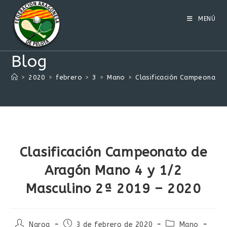
Ir
al
MENÚ
contenido
Blog
>
2020
>
febrero
>
3
>
Mano
>
Clasificación Campeonato 
Clasificación Campeonato de
Aragón Mano 4 y 1/2
Masculino 2ª 2019 – 2020
Autor
Publicación
Categoría
Naroa
3 de febrero de 2020
Mano