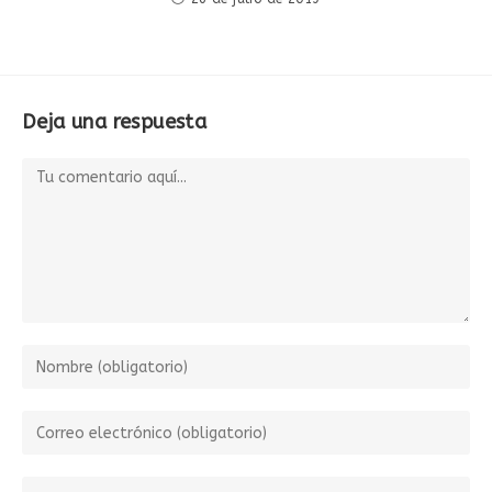
Deja una respuesta
Comentario
Introduce
tu
nombre
Introduce
o
tu
nombre
dirección
Introduce