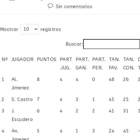
de
de
de
Comentarios
Sin comentarios
la
la
la
de
entrada:
entrada:
entrada:
la
entrada:
Mostrar
registros
Buscar:
Nº
JUGADOR
PUNTOS
PART
PART.
PART.
TAN.
TAN.
D
.JUG.
GAN.
PER.
FAV.
CON.
Nº
JUGADOR
PUNTOS
PART
PART.
PART.
TAN.
TAN.
D
1
Al.
8
4
4
0
48
26
.JUG.
GAN.
PER.
FAV.
CON.
Jimenez
2
S. Castro
7
4
3
1
45
25
3
J.
6
4
2
2
41
31
Escudero
4
An.
5
4
1
3
24
45
Jimenez