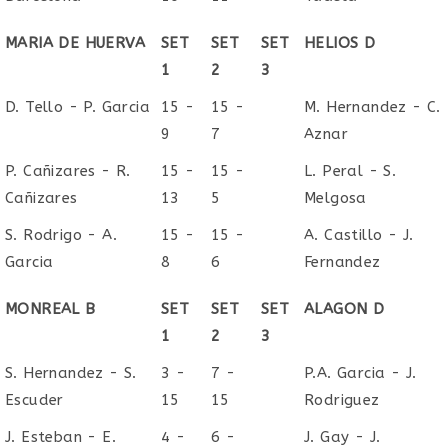
MARIA DE HUERVA
SET
SET
SET
HELIOS D
1
2
3
D. Tello - P. Garcia
15 -
15 -
M. Hernandez - C.
9
7
Aznar
P. Cañizares - R.
15 -
15 -
L. Peral - S.
Cañizares
13
5
Melgosa
S. Rodrigo - A.
15 -
15 -
A. Castillo - J.
Garcia
8
6
Fernandez
MONREAL B
SET
SET
SET
ALAGON D
1
2
3
S. Hernandez - S.
3 -
7 -
P.A. Garcia - J.
Escuder
15
15
Rodriguez
J. Esteban - E.
4 -
6 -
J. Gay - J.