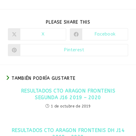
COMPARTIR
PLEASE SHARE THIS
ESTE
CONTENIDO
X
Facebook
Se
Se
abre
abre
en
en
una
una
Pinterest
Se
nueva
nueva
abre
ventana
ventana
en
una
nueva
ventana
TAMBIÉN PODRÍA GUSTARTE
RESULTADOS CTO ARAGON FRONTENIS
SEGUNDA J16 2019 – 2020
1 de octubre de 2019
RESULTADOS CTO ARAGON FRONTENIS DH J14