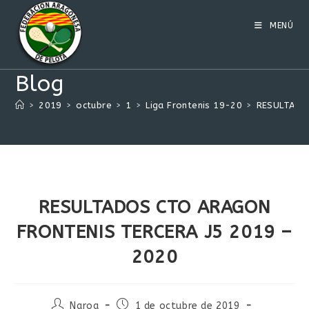
Ir
al
MENÚ
contenido
Blog
>
2019
>
octubre
>
1
>
Liga Frontenis 19-20
>
RESULTADO
RESULTADOS CTO ARAGON
FRONTENIS TERCERA J5 2019 –
2020
Autor
Publicación
Naroa
1 de octubre de 2019