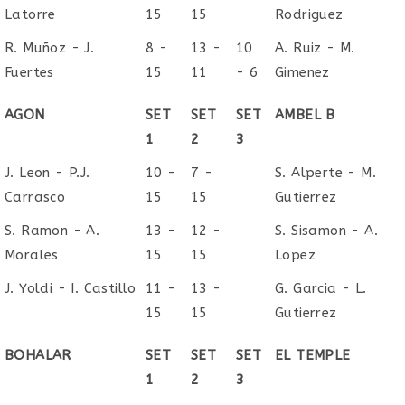
Latorre
15
15
Rodriguez
R. Muñoz - J.
8 -
13 -
10
A. Ruiz - M.
Fuertes
15
11
- 6
Gimenez
AGON
SET
SET
SET
AMBEL B
1
2
3
J. Leon - P.J.
10 -
7 -
S. Alperte - M.
Carrasco
15
15
Gutierrez
S. Ramon - A.
13 -
12 -
S. Sisamon - A.
Morales
15
15
Lopez
J. Yoldi - I. Castillo
11 -
13 -
G. Garcia - L.
15
15
Gutierrez
BOHALAR
SET
SET
SET
EL TEMPLE
1
2
3