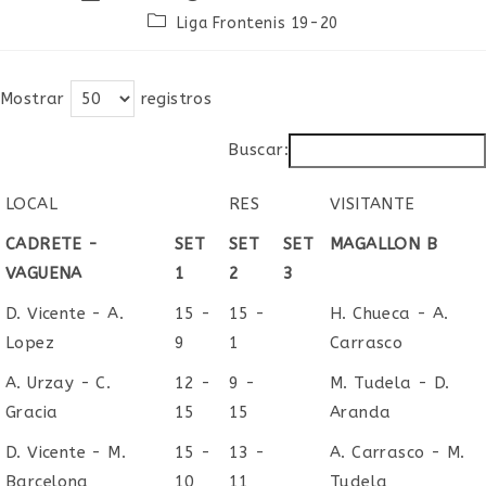
de
de
Categoría
Liga Frontenis 19-20
la
la
de
entrada:
entrada:
la
entrada:
Mostrar
registros
Buscar:
LOCAL
RES
VISITANTE
LOCAL
RES
VISITANTE
CADRETE -
SET
SET
SET
MAGALLON B
VAGUENA
1
2
3
D. Vicente - A.
15 -
15 -
H. Chueca - A.
Lopez
9
1
Carrasco
A. Urzay - C.
12 -
9 -
M. Tudela - D.
Gracia
15
15
Aranda
D. Vicente - M.
15 -
13 -
A. Carrasco - M.
Barcelona
10
11
Tudela