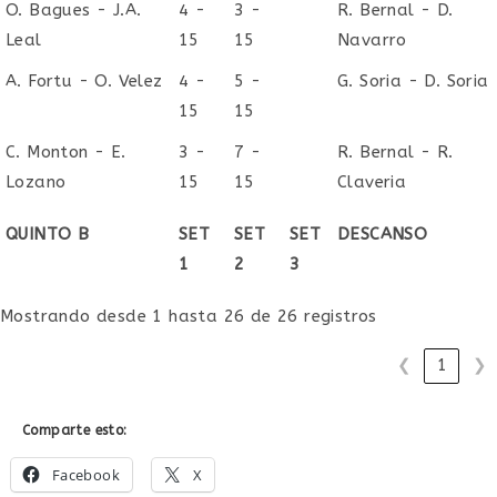
O. Bagues - J.A.
4 -
3 -
R. Bernal - D.
Leal
15
15
Navarro
A. Fortu - O. Velez
4 -
5 -
G. Soria - D. Soria
15
15
C. Monton - E.
3 -
7 -
R. Bernal - R.
Lozano
15
15
Claveria
QUINTO B
SET
SET
SET
DESCANSO
1
2
3
Mostrando desde 1 hasta 26 de 26 registros
❮
1
❯
Comparte esto:
Facebook
X