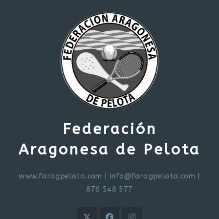
Federación
Aragonesa de Pelota
www.faragpelota.com
|
info@faragpelota.com
|
876 548 577