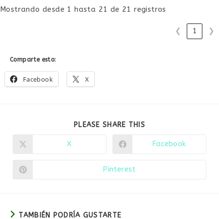
Mostrando desde 1 hasta 21 de 21 registros
❮
1
❯
Comparte esto:
Facebook
X
COMPARTIR
PLEASE SHARE THIS
ESTE
CONTENIDO
X
Facebook
Se
Se
abre
abre
en
en
una
una
Pinterest
Se
nueva
nueva
abre
ventana
ventana
en
una
nueva
ventana
TAMBIÉN PODRÍA GUSTARTE