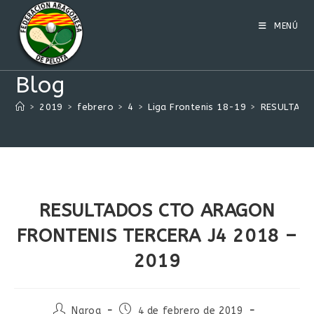
Ir
al
MENÚ
contenido
Blog
>
2019
>
febrero
>
4
>
Liga Frontenis 18-19
>
RESULTADO
RESULTADOS CTO ARAGON
FRONTENIS TERCERA J4 2018 –
2019
Autor
Publicación
Naroa
4 de febrero de 2019