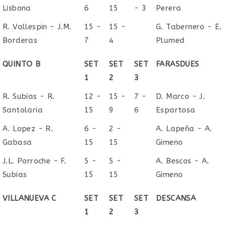
Lisbona
6
15
- 3
Perera
R. Vallespin - J.M.
15 -
15 -
G. Tabernero - E.
Borderas
7
4
Plumed
QUINTO B
SET
SET
SET
FARASDUES
1
2
3
R. Subias - R.
12 -
15 -
7 -
D. Marco - J.
Santolaria
15
9
6
Espartosa
A. Lopez - R.
6 -
2 -
A. Lapeña - A.
Gabasa
15
15
Gimeno
J.L. Porroche - F.
5 -
5 -
A. Bescos - A.
Subias
15
15
Gimeno
VILLANUEVA C
SET
SET
SET
DESCANSA
1
2
3