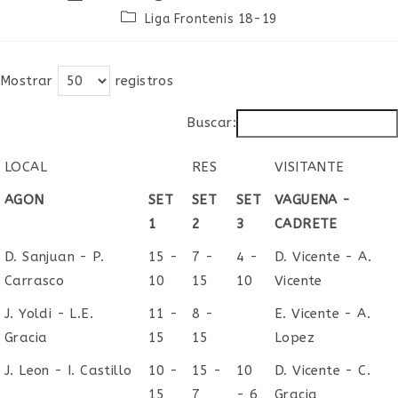
de
de
Categoría
Liga Frontenis 18-19
la
la
de
entrada:
entrada:
la
entrada:
Mostrar
registros
Buscar:
LOCAL
RES
VISITANTE
LOCAL
RES
VISITANTE
AGON
SET
SET
SET
VAGUENA -
1
2
3
CADRETE
D. Sanjuan - P.
15 -
7 -
4 -
D. Vicente - A.
Carrasco
10
15
10
Vicente
J. Yoldi - L.E.
11 -
8 -
E. Vicente - A.
Gracia
15
15
Lopez
J. Leon - I. Castillo
10 -
15 -
10
D. Vicente - C.
15
7
- 6
Gracia