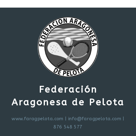
Federación
Aragonesa de Pelota
www.faragpelota.com
|
info@faragpelota.com
|
876 548 577