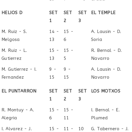
HELIOS D
SET
SET
SET
EL TEMPLE
1
2
3
M. Ruiz - S.
14 -
15 -
A. Lausin - D.
Melgosa
13
6
Soria
M. Ruiz - L.
15 -
15 -
R. Bernal - D.
Gutierrez
13
5
Navarro
M. Gutierrez - I.
9 -
9 -
A. Lausin - D.
Fernandez
15
15
Navarro
EL PUNTARRON
SET
SET
SET
LOS MOTXOS
1
2
3
R. Montuy - A.
15 -
15 -
I. Bernal - E.
Alegria
6
11
Plumed
I. Alvarez - J.
15 -
11 -
10
G. Tabernero - J.