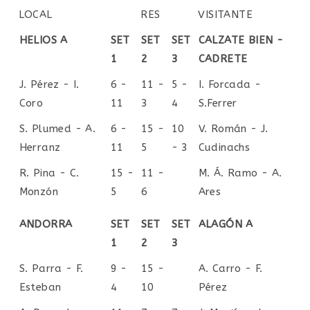
LOCAL
RES
VISITANTE
LOCAL
RES
VISITANTE
HELIOS A
SET
SET
SET
CALZATE BIEN -
1
2
3
CADRETE
J. Pérez - I.
6 -
11 -
5 -
I. Forcada -
Coro
11
3
4
S.Ferrer
S. Plumed - A.
6 -
15 -
10
V. Román - J.
Herranz
11
5
- 3
Cudinachs
R. Pina - C.
15 -
11 -
M. Á. Ramo - A.
Monzón
5
6
Ares
ANDORRA
SET
SET
SET
ALAGÓN A
1
2
3
S. Parra - F.
9 -
15 -
A. Carro - F.
Esteban
4
10
Pérez