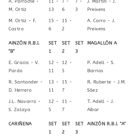
A. Porroche -
11 -
7 -
7 -
J. Martín - J.
M. Ortiz
13
6
3
Preixens
M. Ortiz - F.
15 -
15 -
A. Carro - J.
Castro
6
2
Preixens
AINZÓN R.B.I.
SET
SET
SET
MAGALLÓN A
"B"
1
2
3
E. Gracia - V.
12 -
12 -
P. Adell - S.
Pardo
11
5
Barrios
R. Santander -
13 -
15 -
R. Ruberte - J.M.
D. Herrero
11
7
Sáez
J.L. Navarro -
12 -
11 -
T. Adell - J.
S. Zalaya
5
7
Aibar
CARIÑENA
SET
SET
SET
AINZÓN R.B.I. "A"
1
2
3