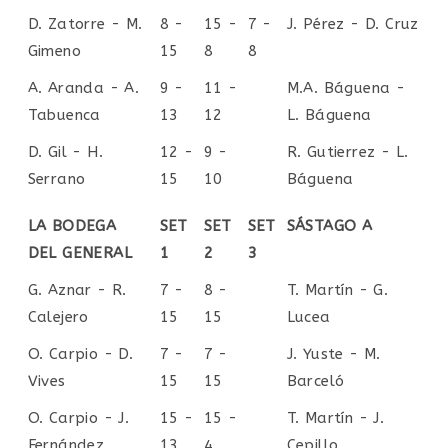
D. Zatorre - M.
8 -
15 -
7 -
J. Pérez - D. Cruz
Gimeno
15
8
8
A. Aranda - A.
9 -
11 -
M.A. Báguena -
Tabuenca
13
12
L. Báguena
D. Gil - H.
12 -
9 -
R. Gutierrez - L.
Serrano
15
10
Báguena
LA BODEGA
SET
SET
SET
SÁSTAGO A
DEL GENERAL
1
2
3
G. Aznar - R.
7 -
8 -
T. Martín - G.
Calejero
15
15
Lucea
O. Carpio - D.
7 -
7 -
J. Yuste - M.
Vives
15
15
Barceló
O. Carpio - J.
15 -
15 -
T. Martín - J.
Fernández
13
4
Cepillo